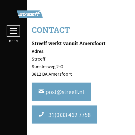
CONTACT
OPEN
Streeff werkt vanuit Amersfoort
Adres
Streeff
Soesterweg 2-G
3812 BA Amersfoort
post@streeff.nl
+31(0)33 462 7758